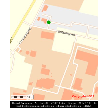
Thisted Kommune · Asylgade 30 · 7700 Thisted · Telefon: 99 17 17 17 · E-
mail:
thistedkommune@thisted.dk
·
sikkerpost@thisted.dk
· LINKS: