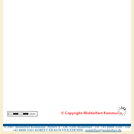
© 2007 Middelfart Kommune ·Nytorv 9 · DK-5500 Middelfart · Tlf. +45 8888 5500 · Fax
+45 8888 5501 KORTET ER KUN VEJLEDENDE·
middelfart@middelfart.dk